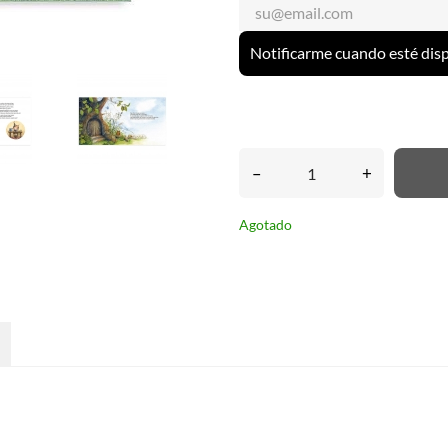
Notificarme cuando esté dis
–
+
Agotado