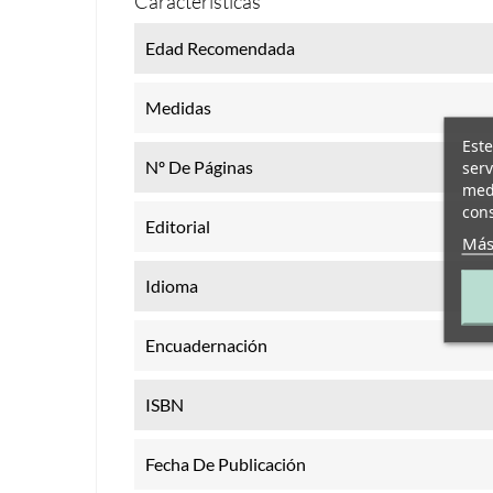
Características
Edad Recomendada
Medidas
Este
Nº De Páginas
serv
medi
cons
Editorial
Más
Idioma
Encuadernación
ISBN
Fecha De Publicación