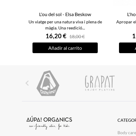
L'ou del sol - Elsa Beskow
L'ho
Un viatge per una natura viva i plena de
Apropar el
màgia. Una reedició...
16,20 €
1
18,00 €
Añadir al carrito

CATEGOR
Body car