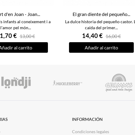
rt d'en Joan - Joan...
El gran diente del pequeño...
s infants al coneixement i a
La dulce historia del pequeño castor. 
l'amor pel món...
caída del primer...
1,70 €
14,40 €
13,00 €
16,00 €
Añadir al carrito
Añadir al carrito
IAS
INFORMACIÓN
e
Condiciones legales