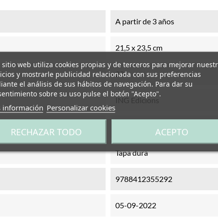
A partir de 3 años
21,5 x 23,5 cm
 sitio web utiliza cookies propias y de terceros para mejorar nuest
28
icios y mostrarle publicidad relacionada con sus preferencias
ante el análisis de sus hábitos de navegación. Para dar su
entimiento sobre su uso pulse el botón "Acepto".
ING Edicions
 información
Personalizar cookies
Castellano
RECHAZAR TODO
ACEPTO
Tapa dura
9788412355292
05-09-2022