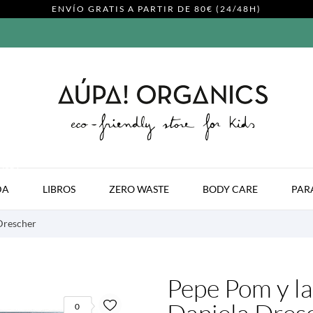
ENVÍO GRATIS A PARTIR DE 80€ (24/48H)
MODA
DA
LIBROS
ZERO WASTE
BODY CARE
PAR
Drescher
Pepe Pom y la
0