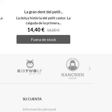
La gran dent del petit...
La
La dolça història del petit castor. La
caiguda de la primera...
14,40 €
16,00 €
Fuera de stock

SU CUENTA
Información personal