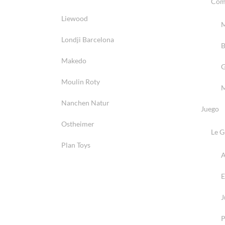
Com
Liewood
M
Londji Barcelona
B
Makedo
G
Moulin Roty
M
Nanchen Natur
Juego
Ostheimer
Le Gu
Plan Toys
A
E
J
P