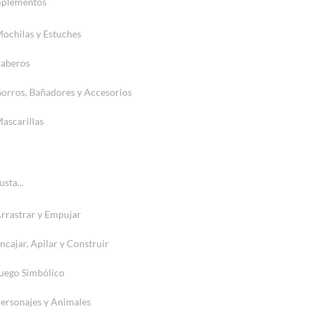
plementos
ochilas y Estuches
aberos
orros, Bañadores y Accesorios
ascarillas
sta...
rrastrar y Empujar
ncajar, Apilar y Construir
uego Simbólico
ersonajes y Animales