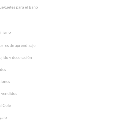
ueguetes para el Baño
liario
orres de aprendizaje
ejido y decoración
des
iones
 vendidos
al Cole
galo