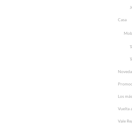
J
Casa
Mobi
T
T
Noveda
Promoc
Los más
Vuelta 
Vale Re