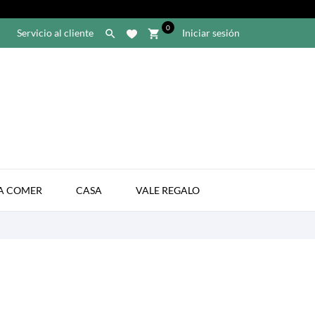
0
Servicio al cliente
Iniciar sesión

shopping_cart

A COMER
CASA
VALE REGALO