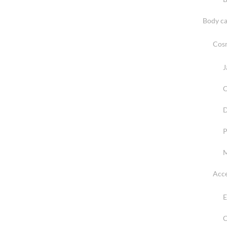
Body ca
Cosm
J
C
D
P
M
Acce
E
C