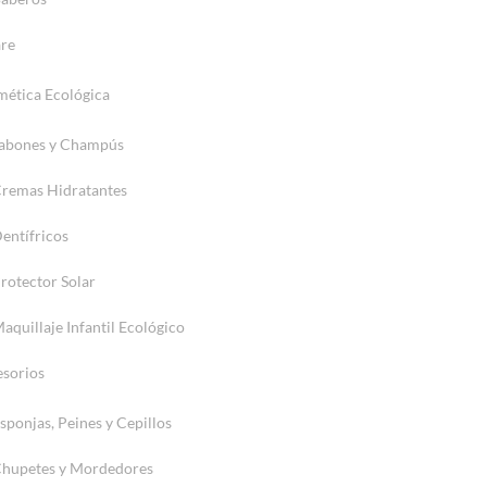
re
ética Ecológica
abones y Champús
remas Hidratantes
entífricos
rotector Solar
aquillaje Infantil Ecológico
sorios
sponjas, Peines y Cepillos
hupetes y Mordedores