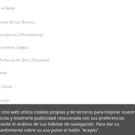
 el Bebé
esto de los Tesoros
onajeros y Mordedores
rimeros Juegos
uñecos de Tela y Doudous
aste
 Llevar
olsas
 sitio web utiliza cookies propias y de terceros para mejorar nuest
otellas y Accesorios
icios y mostrarle publicidad relacionada con sus preferencias
ante el análisis de sus hábitos de navegación. Para dar su
iambreras y Cubiertos
entimiento sobre su uso pulse el botón "Acepto".