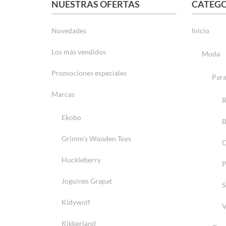
NUESTRAS OFERTAS
CATEGO
Novedades
Inicio
Los más vendidos
Moda
Promociones especiales
Para
Marcas
R
Ekobo
B
Grimm's Wooden Toys
C
Huckleberry
P
Joguines Grapat
S
Kidywolf
V
Kikkerland