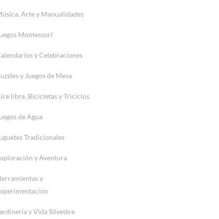
úsica, Arte y Manualidades
uegos Montessori
alendarios y Celebraciones
uzzles y Juegos de Mesa
ire libre, Bicicletas y Triciclos
uegos de Agua
uguetes Tradicionales
xploración y Aventura
erramientas y
xperimentación
ardinería y Vida Silvestre