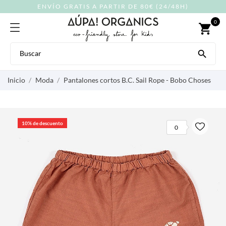
ENVÍO GRATIS A PARTIR DE 80€ (24/48H)
0
shopping_cart

Inicio
Moda
Pantalones cortos B.C. Sail Rope - Bobo Choses
10% de descuento
0