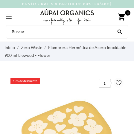
ENVÍO GRATIS A PARTIR DE 80€ (24/48H)
0
shopping_cart

Inicio
Zero Waste
Fiambrera Hermética de Acero Inoxidable
900 ml Liewood - Flower
10% de descuento
1