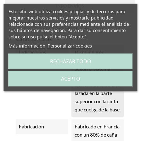
INFO ENVÍOS
Este sitio web utiliza cookies propias y de terceros para
mejorar nuestros servicios y mostrarle publicidad
Referencia
DE_
relacionada con sus preferencias mediante el análisis de
sus hábitos de navegación. Para dar su consentimiento
sobre su uso pulse el botón "Acepto".
Características
Más información
Personalizar cookies
Indicaciones
Disponible en
tamaño de 30L y 50L.
RECHAZAR TODO
Según el sistema
francés, las bolsas se
ACEPTO
cierran haciendo una
lazada en la parte
superior con la cinta
que cuelga de la base.
Fabricación
Fabricado en Francia
con un 80% de caña