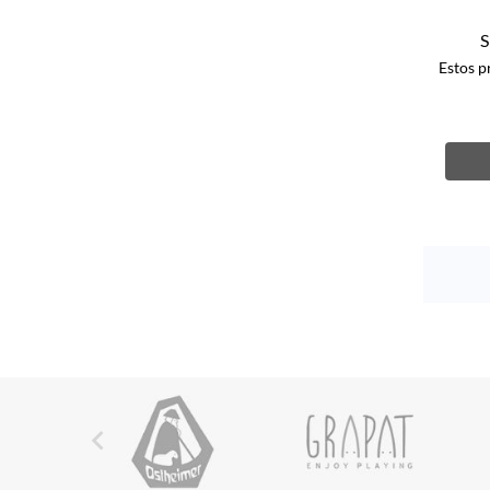
S
Estos p
