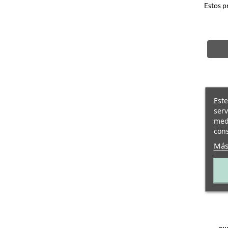
Estos p
Este
serv
medi
cons
Más