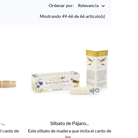
Ordenar por:
Relevancia

Mostrando 49-66 de 66 artículo(s)
...
Silbato de Pájaro...
l canto de
Este silbato de madera que imita el canto de
los...