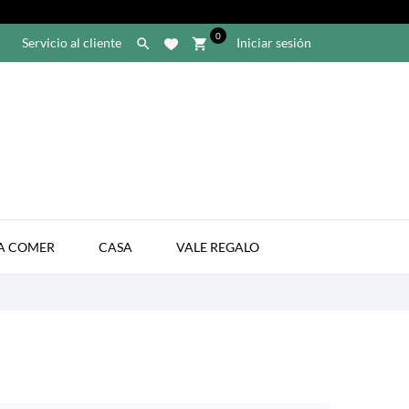
0
Servicio al cliente
Iniciar sesión

shopping_cart

A COMER
CASA
VALE REGALO