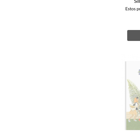
Si
Estos p