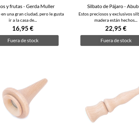
os y frutas - Gerda Muller
Silbato de Pájaro - Abubi
e en una gran ciudad, pero le gusta
Estos preciosos y exclusivos sil
ir a la casa de...
madera están hechos...
16,95 €
22,95 €
Fuera de stock
Fuera de stock