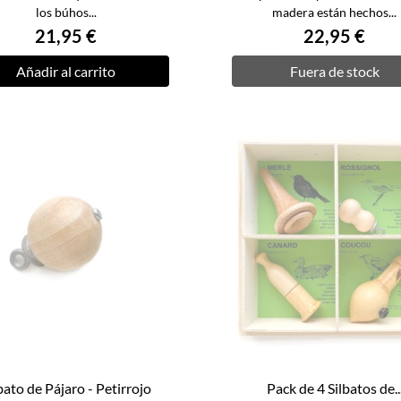
los búhos...
madera están hechos...
21,95 €
22,95 €
Añadir al carrito
Fuera de stock
bato de Pájaro - Petirrojo
Pack de 4 Silbatos de..