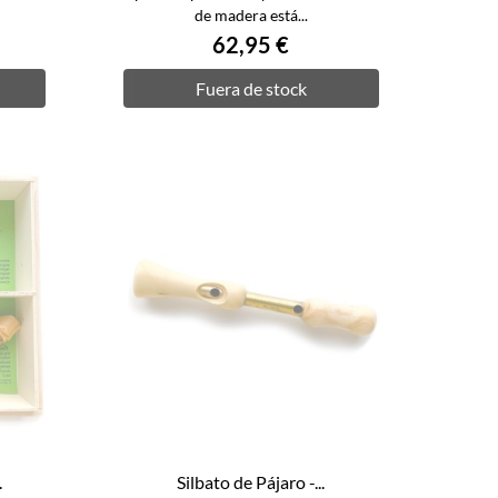
de madera está...
62,95 €
Fuera de stock
.
Silbato de Pájaro -...