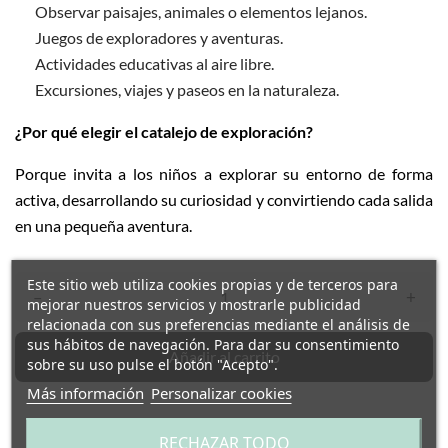
Observar paisajes, animales o elementos lejanos.
Juegos de exploradores y aventuras.
Actividades educativas al aire libre.
Excursiones, viajes y paseos en la naturaleza.
¿Por qué elegir el catalejo de exploración?
Porque invita a los niños a explorar su entorno de forma
activa, desarrollando su curiosidad y convirtiendo cada salida
en una pequeña aventura.
Este sitio web utiliza cookies propias y de terceros para
–
+
mejorar nuestros servicios y mostrarle publicidad
relacionada con sus preferencias mediante el análisis de
sus hábitos de navegación. Para dar su consentimiento
Añadir al carrito
sobre su uso pulse el botón "Acepto".
Más información
Personalizar cookies
RECHAZAR TODO