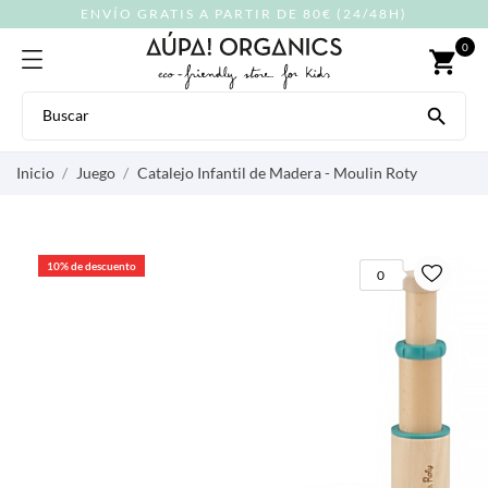
ENVÍO GRATIS A PARTIR DE 80€ (24/48H)
0
shopping_cart

Inicio
Juego
Catalejo Infantil de Madera - Moulin Roty
10% de descuento
0