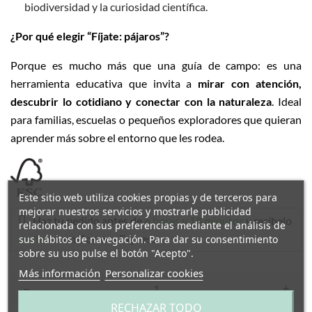
biodiversidad y la curiosidad científica.
¿Por qué elegir “Fíjate: pájaros”?
Porque es mucho más que una guía de campo: es una
herramienta educativa que invita a
mirar con atención,
descubrir lo cotidiano y conectar con la naturaleza
. Ideal
para familias, escuelas o pequeños exploradores que quieran
aprender más sobre el entorno que les rodea.
Este sitio web utiliza cookies propias y de terceros para
mejorar nuestros servicios y mostrarle publicidad
Haz tu pedido antes de
6 horas y 18 minutos
y recíbelo
relacionada con sus preferencias mediante el análisis de
mañana
con Correos Express
sus hábitos de navegación. Para dar su consentimiento
sobre su uso pulse el botón "Acepto".
Más información
Personalizar cookies
–
+
RECHAZAR TODO