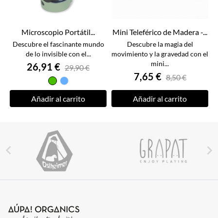
Microscopio Portátil...
Mini Teleférico de Madera -...
Descubre el fascinante mundo
Descubre la magia del
de lo invisible con el...
movimiento y la gravedad con el
mini...
26,91 €
29,90 €
7,65 €
8,50 €
Verde
Azul
Añadir al carrito
Añadir al carrito

