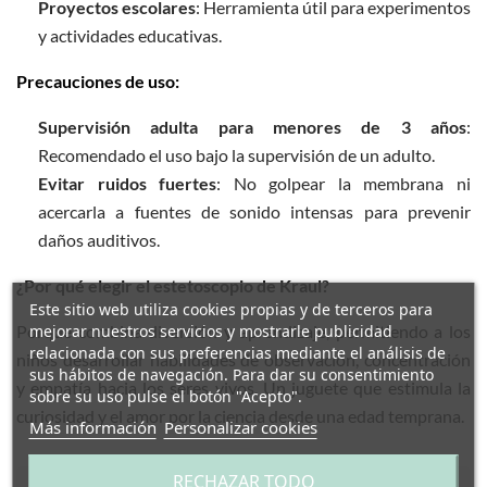
Proyectos escolares
: Herramienta útil para experimentos
y actividades educativas.​
Precauciones de uso:
Supervisión adulta para menores de 3 años
:
Recomendado el uso bajo la supervisión de un adulto.
Evitar ruidos fuertes
: No golpear la membrana ni
acercarla a fuentes de sonido intensas para prevenir
daños auditivos.​
¿Por qué elegir el estetoscopio de Kraul?
Este sitio web utiliza cookies propias y de terceros para
mejorar nuestros servicios y mostrarle publicidad
Porque combina diversión y aprendizaje, permitiendo a los
relacionada con sus preferencias mediante el análisis de
niños desarrollar habilidades de observación, concentración
sus hábitos de navegación. Para dar su consentimiento
y empatía hacia los seres vivos. Un juguete que estimula la
sobre su uso pulse el botón "Acepto".
curiosidad y el amor por la ciencia desde una edad temprana.​
Más información
Personalizar cookies
RECHAZAR TODO