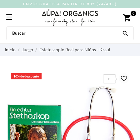
ENVÍO GRATIS A PARTIR DE 80€ (24/48H)
0
shopping_cart

Inicio
Juego
Estetoscopio Real para Niños - Kraul
10% de descuento
3