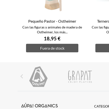
Pequeño Pastor - Ostheimer
Terner
Con las figuras y animales de madera de
Con las fig
Ostheimer, los más...
O
18,95 €
Fuera de stock

CATEGOR