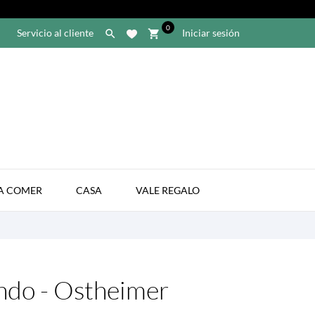
0
Servicio al cliente
Iniciar sesión

shopping_cart

A COMER
CASA
VALE REGALO
do - Ostheimer