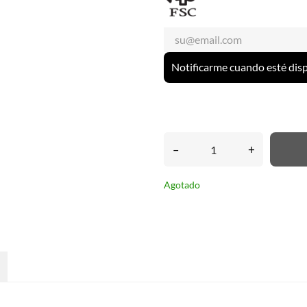
Notificarme cuando esté dis
–
+
Agotado