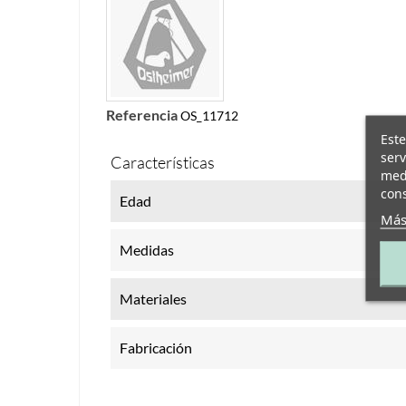
Referencia
OS_11712
Este
serv
Características
medi
cons
Edad
Más
Medidas
Materiales
Fabricación