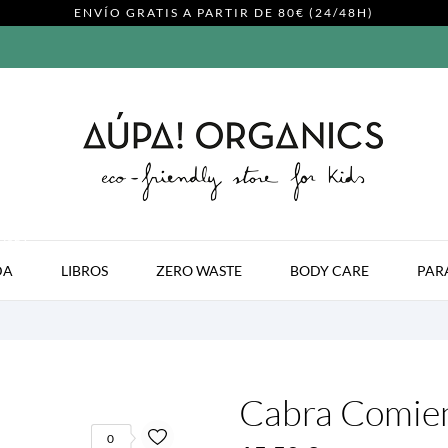
ENVÍO GRATIS A PARTIR DE 80€ (24/48H)
MODA
DA
LIBROS
ZERO WASTE
BODY CARE
PAR
Cabra Comien
0