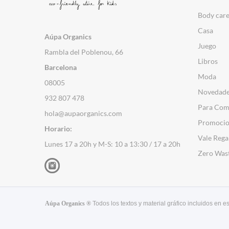
Body car
Casa
Aúpa Organics
Juego
Rambla del Poblenou, 66
Libros
Barcelona
Moda
08005
Novedad
932 807 478
Para Com
hola@aupaorganics.com
Promocio
Horario:
Vale Rega
Lunes 17 a 20h y M-S: 10 a 13:30 / 17 a 20h
Zero Was
Aúpa Organics ®
Todos los textos y material gráfico incluidos en 